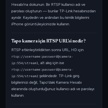
Hesabı'na dokunun. Bir RTSP kullanıcı adı ve
parolası oluşturun — bunlar TP-Link hesabınızdan
ayrıdır. Kaydedin ve ardından bu kimlik bilgilerini
iPhone görüntüleyicinizde kullanın.
Tapo kamera için RTSP URL'si nedir?
RTSP etkinleştirildikten sonra URL, HD için
rtsp://username:password@camera-
, alt akış için ise
ip:554/stream1
rtsp://username:password@camera-
şeklindedir. TP-Link giriş
ip:554/stream2
bilgilerinizi değil, Tapo'daki Kamera Hesabı
ekranında oluşturduğunuz kullanıcı adı ve parolayı
kullanın.