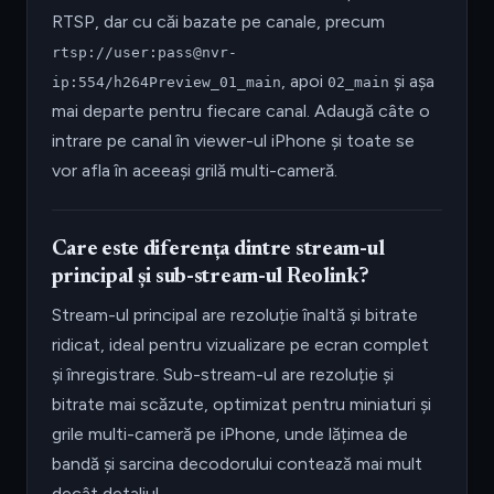
RTSP, dar cu căi bazate pe canale, precum
rtsp://user:pass@nvr-
, apoi
și așa
ip:554/h264Preview_01_main
02_main
mai departe pentru fiecare canal. Adaugă câte o
intrare pe canal în viewer-ul iPhone și toate se
vor afla în aceeași grilă multi-cameră.
Care este diferența dintre stream-ul
principal și sub-stream-ul Reolink?
Stream-ul principal are rezoluție înaltă și bitrate
ridicat, ideal pentru vizualizare pe ecran complet
și înregistrare. Sub-stream-ul are rezoluție și
bitrate mai scăzute, optimizat pentru miniaturi și
grile multi-cameră pe iPhone, unde lățimea de
bandă și sarcina decodorului contează mai mult
decât detaliul.