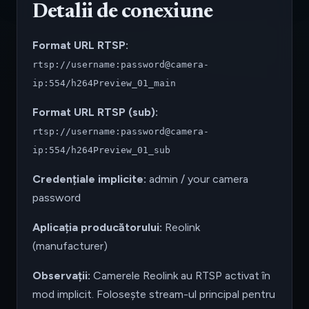
Detalii de conexiune
Format URL RTSP:
rtsp://username:password@camera-
ip:554/h264Preview_01_main
Format URL RTSP (sub):
rtsp://username:password@camera-
ip:554/h264Preview_01_sub
Credențiale implicite:
admin / your camera
password
Aplicația producătorului:
Reolink
(manufacturer)
Observații:
Camerele Reolink au RTSP activat în
mod implicit. Folosește stream-ul principal pentru