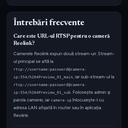
Întrebări frecvente
Care este URL-ul RTSP pentru o cameră
Reolink?
Camerele Reolink expun două stream-uri. Stream-
ul principal se află la
rtsp://username:password@camera-
, iar sub-stream-ul la
ip:554/h264Preview_01_main
rtsp://username:password@camera-
. Folosește admin și
ip:554/h264Preview_01_sub
parola camerei, iar
înlocuiește-l cu
camera-ip
adresa LAN afișată în router sau în aplicația
Reolink.