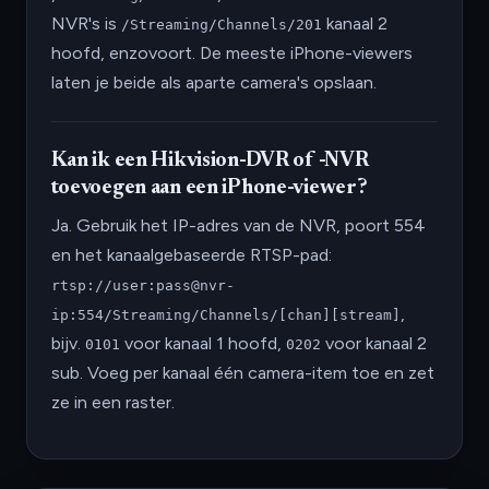
NVR's is
kanaal 2
/Streaming/Channels/201
hoofd, enzovoort. De meeste iPhone-viewers
laten je beide als aparte camera's opslaan.
Kan ik een Hikvision-DVR of -NVR
toevoegen aan een iPhone-viewer?
Ja. Gebruik het IP-adres van de NVR, poort 554
en het kanaalgebaseerde RTSP-pad:
rtsp://user:pass@nvr-
,
ip:554/Streaming/Channels/[chan][stream]
bijv.
voor kanaal 1 hoofd,
voor kanaal 2
0101
0202
sub. Voeg per kanaal één camera-item toe en zet
ze in een raster.