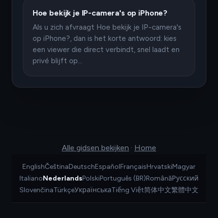
Hoe bekijk je IP-camera's op iPhone?
Als u zich afvraagt Hoe bekijk je IP-camera's
op iPhone?, dan is het korte antwoord: kies
een viewer die direct verbindt, snel laadt en
privé blijft op…
Alle gidsen bekijken
·
Home
English
Čeština
Deutsch
Español
Français
Hrvatski
Magyar
Italiano
Nederlands
Polski
Português (BR)
Română
Русский
Slovenčina
Türkçe
Українська
Tiếng Việt
简体中文
繁體中文