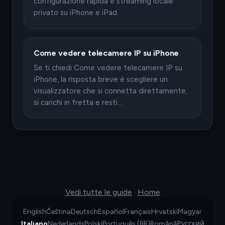
configurazione rapida e streaming locale
privato su iPhone e iPad.
Come vedere telecamere IP su iPhone
Se ti chiedi Come vedere telecamere IP su
iPhone, la risposta breve è scegliere un
visualizzatore che si connetta direttamente,
si carichi in fretta e resti…
Vedi tutte le guide
·
Home
English
Čeština
Deutsch
Español
Français
Hrvatski
Magyar
Italiano
Nederlands
Polski
Português (BR)
Română
Русский