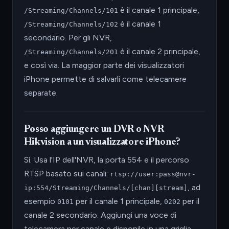
è il canale 1 principale,
/Streaming/Channels/101
è il canale 1
/Streaming/Channels/102
secondario. Per gli NVR,
è il canale 2 principale,
/Streaming/Channels/201
e così via. La maggior parte dei visualizzatori
iPhone permette di salvarli come telecamere
separate.
Posso aggiungere un DVR o NVR
Hikvision a un visualizzatore iPhone?
Sì. Usa l'IP dell'NVR, la porta 554 e il percorso
RTSP basato sui canali:
rtsp://user:pass@nvr-
, ad
ip:554/Streaming/Channels/[chan][stream]
esempio
per il canale 1 principale,
per il
0101
0202
canale 2 secondario. Aggiungi una voce di
telecamera per canale e disponile in una griglia.