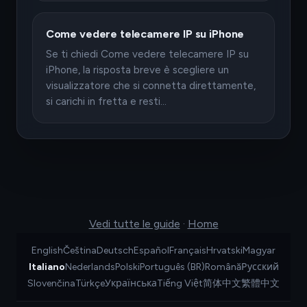
Come vedere telecamere IP su iPhone
Se ti chiedi Come vedere telecamere IP su
iPhone, la risposta breve è scegliere un
visualizzatore che si connetta direttamente,
si carichi in fretta e resti…
Vedi tutte le guide
·
Home
English
Čeština
Deutsch
Español
Français
Hrvatski
Magyar
Italiano
Nederlands
Polski
Português (BR)
Română
Русский
Slovenčina
Türkçe
Українська
Tiếng Việt
简体中文
繁體中文