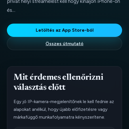
privát helyi streamelést kell hogy kínáljon iPhone-on
és…
Letöltés az App Store-ból
Összes útmutató
Mit érdemes ellenőrizni
választás előtt
Egy jó IP-kamera-megjelenítőnek le kell fednie az
alapokat anélkül, hogy újabb előfizetésre vagy
márkafüggő munkafolyamatra kényszerítene.