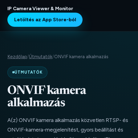
IP Camera Viewer & Monitor
Letöltés az App Store-ból
Kezdőlap
/
Útmutatók
/
ONVIF kamera alkalmazás
ÚTMUTATÓK
ONVIF kamera
alkalmazás
A(z) ONVIF kamera alkalmazás közvetlen RTSP- és
ONVIF-kamera-megjelenítést, gyors beállítást és